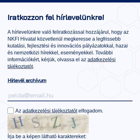
Iratkozzon fel hírlevelünkre!
A hírlevelünkre való feliratkozással hozzájárul, hogy az
NKFI Hivatal közvetlenül megkeresse a legfrissebb
kutatási, fejlesztési és innovációs pályázatokkal, hazai
és nemzetközi hírekkel, eseményekkel. További
információkért, kérjük, olvassa el az
adatkezelési
tájékoztatót
.
Hírlevél archívum
Az
adatkezelési tájékoztatót
elfogadom.
Írja be a képen látható karaktereket: