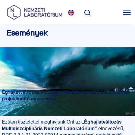
Események
Éghajlatváltozás Multidiszciplináris Nemzeti Laboratórium
projektindító rendezvény
Ezúton tisztelettel meghívjunk Önt az
„Éghajlatváltozás
Multidiszciplináris Nemzeti Laboratórium”
elnevezésű,