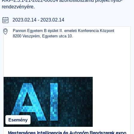
RRF-2.3.1-21-2022-00014 azonosítószámú projekt nyitó-
rendezvényére.
2023.02.14
-
2023.02.14
Pannon Egyetem B épület II. emeleti Konferencia Központ
8200 Veszprém, Egyetem utca 10.
Esemény
Mesterséges Intelligencia és Autonóm Rendszerek expo