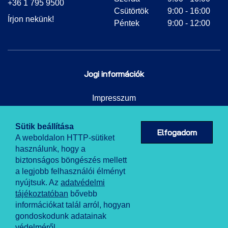
+36 1 795 9500
Csütörtök
9:00 - 16:00
Írjon nekünk!
Péntek
9:00 - 12:00
Jogi információk
Impresszum
Adatkezelési tájékoztató
Sütik beállítása
Elfogadom
A weboldalon HTTP-sütiket
használunk, hogy a
biztonságos böngészés mellett
a legjobb felhasználói élményt
nyújtsuk. Az
adatvédelmi
tájékoztatóban
bővebb
információkat talál arról, hogyan
Powered by NKFIH.
gondoskodunk adatainak
© 2021 NKFIH.
védelméről.