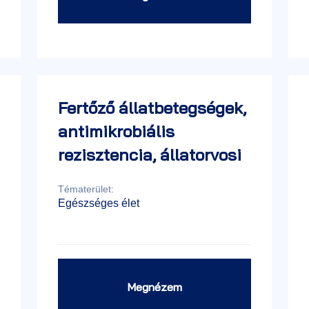
Fertőző állatbetegségek,
antimikrobiális
rezisztencia, állatorvosi
közegészségügy és
Tématerület:
élelmiszerlánc-
Egészséges élet
biztonság Nemzeti
Laboratóriuma
Megnézem