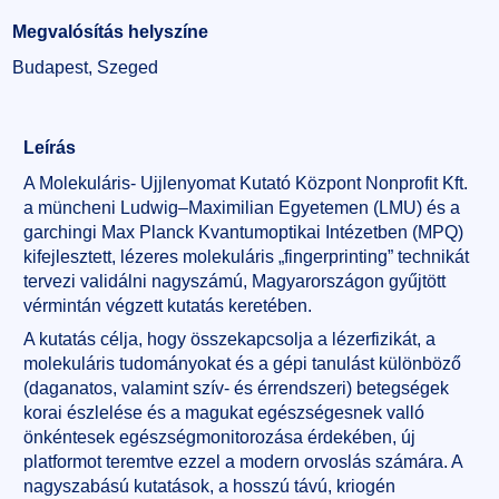
Megvalósítás helyszíne
Budapest, Szeged
Leírás
A Molekuláris- Ujjlenyomat Kutató Központ Nonprofit Kft.
a müncheni Ludwig–Maximilian Egyetemen (LMU) és a
garchingi Max Planck Kvantumoptikai Intézetben (MPQ)
kifejlesztett, lézeres molekuláris „fingerprinting” technikát
tervezi validálni nagyszámú, Magyarországon gyűjtött
vérmintán végzett kutatás keretében.
A kutatás célja, hogy összekapcsolja a lézerfizikát, a
molekuláris tudományokat és a gépi tanulást különböző
(daganatos, valamint szív- és érrendszeri) betegségek
korai észlelése és a magukat egészségesnek valló
önkéntesek egészségmonitorozása érdekében, új
platformot teremtve ezzel a modern orvoslás számára. A
nagyszabású kutatások, a hosszú távú, kriogén