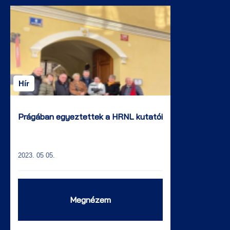
Hír
Prágában egyeztettek a HRNL kutatói
2023. 05 05.
Megnézem