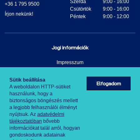
Szerda
9:00 - 16:00
+36 1 795 9500
Csütörtök
9:00 - 16:00
Írjon nekünk!
Péntek
9:00 - 12:00
Jogi információk
Impresszum
Adatkezelési tájékoztató
Sütik beállítása
Elfogadom
A weboldalon HTTP-sütiket
használunk, hogy a
biztonságos böngészés mellett
a legjobb felhasználói élményt
nyújtsuk. Az
adatvédelmi
tájékoztatóban
bővebb
információkat talál arról, hogyan
Powered by NKFIH.
gondoskodunk adatainak
© 2021 NKFIH.