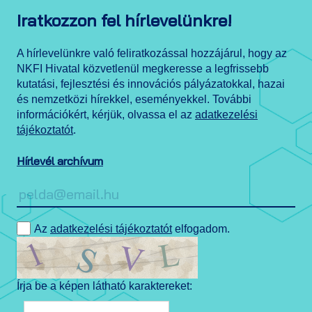
Iratkozzon fel hírlevelünkre!
A hírlevelünkre való feliratkozással hozzájárul, hogy az
NKFI Hivatal közvetlenül megkeresse a legfrissebb
kutatási, fejlesztési és innovációs pályázatokkal, hazai
és nemzetközi hírekkel, eseményekkel. További
információkért, kérjük, olvassa el az
adatkezelési
tájékoztatót
.
Hírlevél archívum
Az
adatkezelési tájékoztatót
elfogadom.
Írja be a képen látható karaktereket: