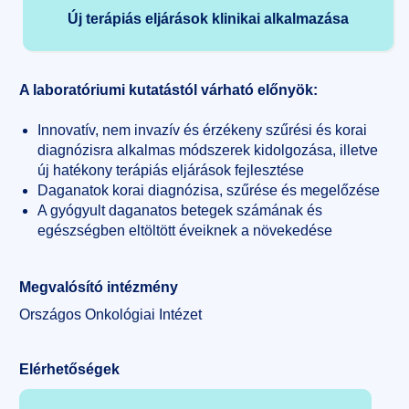
Új terápiás eljárások klinikai alkalmazása
A laboratóriumi kutatástól várható előnyök:
Innovatív, nem invazív és érzékeny szűrési és korai
diagnózisra alkalmas módszerek kidolgozása, illetve
új hatékony terápiás eljárások fejlesztése
Daganatok korai diagnózisa, szűrése és megelőzése
A gyógyult daganatos betegek számának és
egészségben eltöltött éveiknek a növekedése
Megvalósító intézmény
Országos Onkológiai Intézet
Elérhetőségek