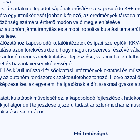
ítása.
k társadalmi elfogadottságának erősítése a kapcsolódó K+F e
szféra együttműködését jobban kifejező, az eredmények társadalmi
özönség számára érthető módon való megjelenítésével.
az autonóm járműirányítás és a mobil robotika kutatási tématerü
sítése.
ózatához kapcsolódó kutatóintézetek és ipari szereplők, KKV-k
tása azon törekvésükben, hogy maguk is szerves részévé válja
autonóm rendszerek kutatása, fejlesztése, valamint a területh
öveljék hazánk versenyképességét.
li és kívüli műszaki felsőoktatási intézmények oktatási és mű
 az autonóm rendszerek szakterületéhez tartozó, illetve azzal
-képzéseiket, az egyetemi hallgatóknak előírt szakmai gyakorlata
ytatott kutatások műveléséhez, a kapcsolódó fejlesztések haté
 jól átgondolt terjesztése újszerű tudástranszfer-mechanizmuso
ktatási csatornákon.
Elérhetőségek