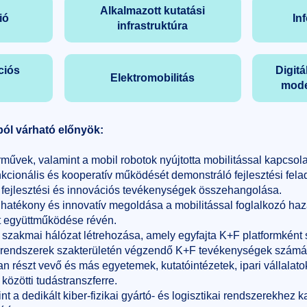
Alkalmazott kutatási
ió
In
infrastruktúra
ciós
Digitá
Elektromobilitás
mode
ból várható előnyök:
árművek, valamint a mobil robotok nyújtotta mobilitással kapcsola
nkcionális és kooperatív működését demonstráló fejlesztési fel
 fejlesztési és innovációs tevékenységek összehangolása.
k hatékony és innovatív megoldása a mobilitással foglalkozó haz
t együttműködése révén.
szakmai hálózat létrehozása, amely egyfajta K+F platformként 
m rendszerek szakterületén végzendő K+F tevékenységek számár
részt vevő és más egyetemek, kutatóintézetek, ipari vállalatok
közötti tudástranszferre.
nt a dedikált kiber-fizikai gyártó- és logisztikai rendszerekhez 