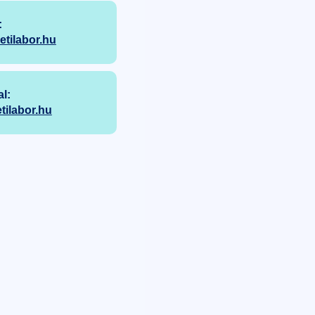
:
ilabor.hu
l:
ilabor.hu