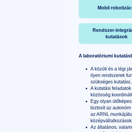
Mobil robotizác
Rendszer-integrá
kutatások
A laboratóriumi kutatás
A közúti és a légi j
ilyen rendszerek fu
szükséges kutatási,
A kutatási feladato
közösség koordinál
Egy olyan ütőképes 
biztosít az autonó
az ARNL munkájában 
középvállalkozások 
Az általános, valami