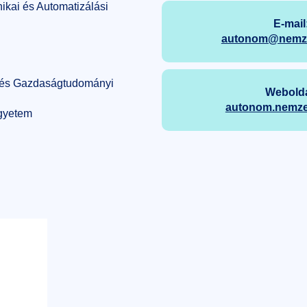
kai és Automatizálási
E-mail
autonom@nemzet
 és Gazdaságtudományi
Webolda
autonom.nemzet
gyetem