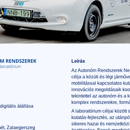
Leírás
Az Autonóm Rendszerek Ne
célja a közúti és légi járműv
mobilitással kapcsolatos kut
innovációs megoldásaik koo
tekintettel az autonóm és a
komplex rendszerekre, form
gitális átállása
A laboratórium céljai között
kutatás-fejlesztés, az utánp
sikeres hazai és nemzetköz
ét, Zalaegerszeg