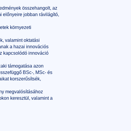
redmények összehangolt, az
 előnyeire jobban rávilágító,
letek környezeti
, valamint oktatási
nak a hazai innovációs
ez kapcsolódó innováció
szaki támogatása azon
 összefüggő BSc-, MSc- és
ikat korszerűsítsék,
kony megvalósításához
kon keresztül, valamint a