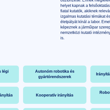
ösztönzése. Ennek megfelelő
helyet kapnak a felsőoktatás
fiatal kutatók, akiknek relev
izgalmas kutatási témákat és
életpályát kínál a labor. Emel
képeznek a járműipar szerepl
nemzetközi kutató intézmén
is.
 légi
Autonóm robotika és
Irányít
gyártórendszerek
Robot
ányítás
Kooperatív irányítás