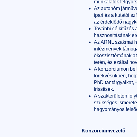
munkálatok felgyors
Az autonóm járműve
ipari és a kutatói 
az érdeklődő nagyk
További célkitűzés 
hasznosításának erő
Az ARNL szakmai hál
intézmények támoga
ökoszisztémának az 
terén, és ezáltal n
A konzorciumon belü
törekvésükben, hogy
PhD tantárgyaikat, 
frissítsék.
A szakterületen fol
szükséges ismeretek
hagyományos felsőo
Konzorciumvezető