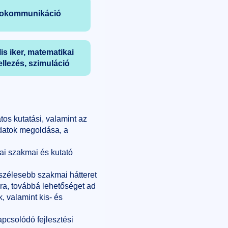
fokommunikáció
lis iker, matematikai
llezés, szimuláció
tos kutatási, valamint az
adatok megoldása, a
ai szakmai és kutató
szélesebb szakmai hátteret
a, továbbá lehetőséget ad
, valamint kis- és
kapcsolódó fejlesztési