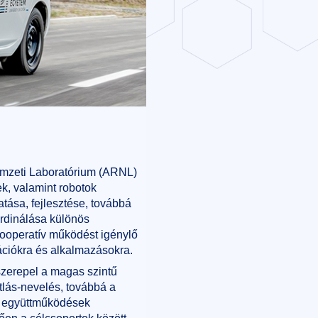
mzeti Laboratórium (ARNL)
ek, valamint robotok
atása, fejlesztése, továbbá
rdinálása különös
 kooperatív működést igénylő
ációkra és alkalmazásokra.
 szerepel a magas szintű
ótlás-nevelés, továbbá a
i együttműködések