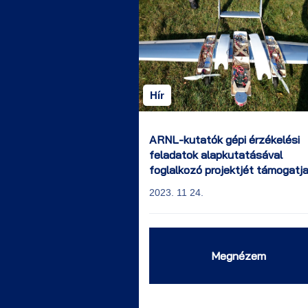
Hír
ARNL-kutatók gépi érzékelési
feladatok alapkutatásával
foglalkozó projektjét támogatj
Amerikai Légierő Tudományos
2023. 11 24.
Kutatási Hivatala
Megnézem