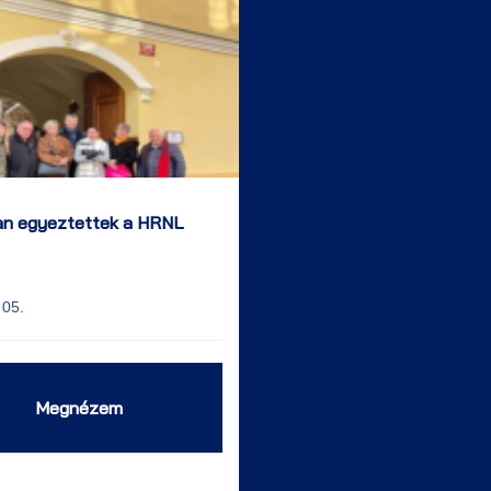
an egyeztettek a HRNL
 05.
Megnézem