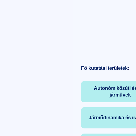
Fő kutatási területek:
Autonóm közúti és
járművek
Járműdinamika és ir