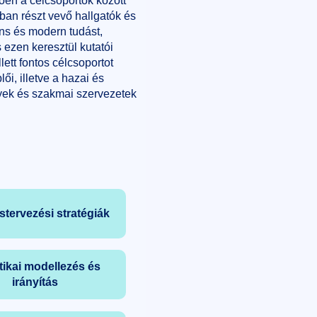
en a célcsoportok között
ban részt vevő hallgatók és
áns és modern tudást,
 ezen keresztül kutatói
lett fontos célcsoportot
ői, illetve a hazai és
yek és szakmai szervezetek
ástervezési stratégiák
ikai modellezés és
irányítás