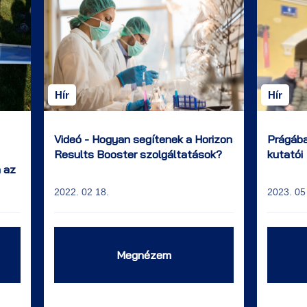
Hír
Hír
Videó - Hogyan segítenek a Horizon
Prágáb
Results Booster szolgáltatások?
kutatói
a az
2022. 02 18.
2023. 05
Megnézem