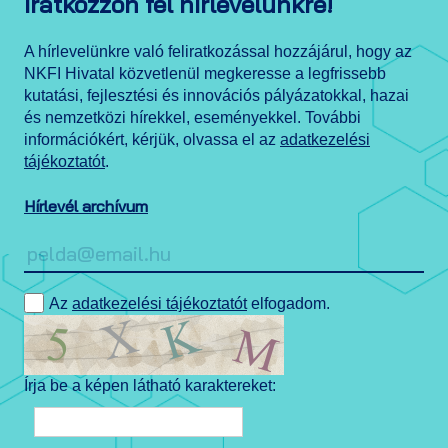
Iratkozzon fel hírlevelünkre!
A hírlevelünkre való feliratkozással hozzájárul, hogy az
NKFI Hivatal közvetlenül megkeresse a legfrissebb
kutatási, fejlesztési és innovációs pályázatokkal, hazai
és nemzetközi hírekkel, eseményekkel. További
információkért, kérjük, olvassa el az
adatkezelési
tájékoztatót
.
Hírlevél archívum
Az
adatkezelési tájékoztatót
elfogadom.
Írja be a képen látható karaktereket: