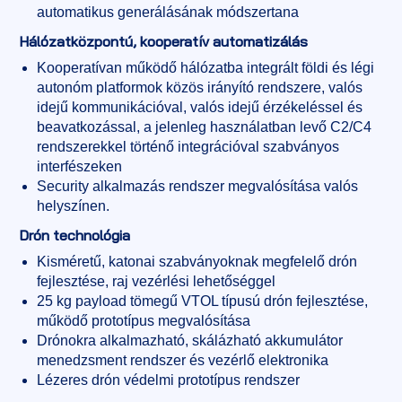
automatikus generálásának módszertana
Hálózatközpontú, kooperatív automatizálás
Kooperatívan működő hálózatba integrált földi és légi
autonóm platformok közös irányító rendszere, valós
idejű kommunikációval, valós idejű érzékeléssel és
beavatkozással, a jelenleg használatban levő C2/C4
rendszerekkel történő integrációval szabványos
interfészeken
Security alkalmazás rendszer megvalósítása valós
helyszínen.
Drón technológia
Kisméretű, katonai szabványoknak megfelelő drón
fejlesztése, raj vezérlési lehetőséggel
25 kg payload tömegű VTOL típusú drón fejlesztése,
működő prototípus megvalósítása
Drónokra alkalmazható, skálázható akkumulátor
menedzsment rendszer és vezérlő elektronika
Lézeres drón védelmi prototípus rendszer