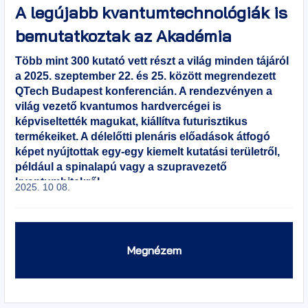
A legújabb kvantumtechnológiák is
bemutatkoztak az Akadémia
székházában – Videókon a QTech
Több mint 300 kutató vett részt a világ minden tájáról
a 2025. szeptember 22. és 25. között megrendezett
Budapest nemzetközi konferencia
QTech Budapest konferencián. A rendezvényen a
előadásai
világ vezető kvantumos hardvercégei is
képviseltették magukat, kiállítva futurisztikus
termékeiket. A délelőtti plenáris előadások átfogó
képet nyújtottak egy-egy kiemelt kutatási területről,
például a spinalapú vagy a szupravezető
kvantumbitekről.
2025. 10 08.
Megnézem