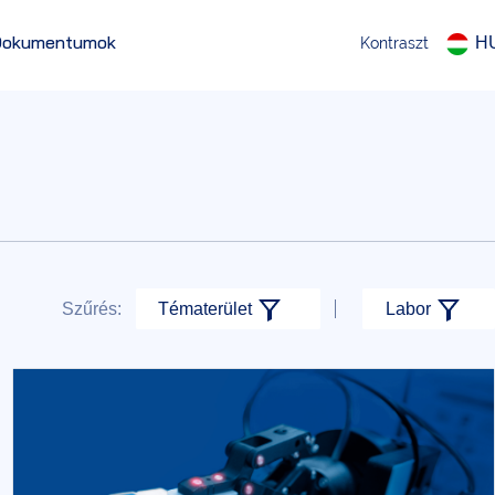
Dokumentumok
H
Kontraszt
Szűrés:
Tématerület
Labor