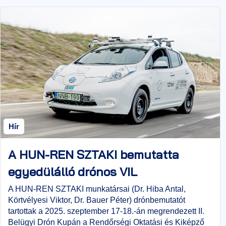
Hír
A HUN-REN SZTAKI bemutatta
egyedülálló drónos VIL
tesztkörnyezetét a II. Belügyi Drón
A HUN-REN SZTAKI munkatársai (Dr. Hiba Antal,
Körtvélyesi Viktor, Dr. Bauer Péter) drónbemutatót
Kupán
tartottak a 2025. szeptember 17-18.-án megrendezett II.
Belügyi Drón Kupán a Rendőrségi Oktatási és Kiképző