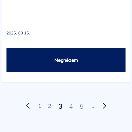
2025. 09 15.
Megnézem
1
2
3
4
5
...