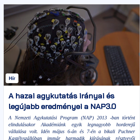
Hír
A hazai agykutatás irányai és
legújabb eredményei a NAP3.0
konferencián
A Nemzeti Agykutatási Program (NAP) 2013 -ban történt
elindulásakor Akadémiánk egyik legnagyobb horderejű
vállalása volt. Idén május 6-án és 7-én a bikali Puchner
Kastélyszállóban immár harmadik kiírásának résztvevői