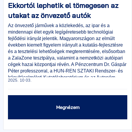
Ekkortól lephetik el tömegesen az
utakat az önvezető autók
Az önvezető járművek a közlekedés, az ipar és a
mindennapi élet egyik legígéretesebb technológiai
fejlődési irányát jelentik. Magyarországon az elmúlt
években kiemelt figyelem irányult a kutatás-fejlesztésre
és a tesztelési lehetőségek megteremtésére, elsősorban
a ZalaZone tesztpálya, valamint a nemzetközi autóipari
cégek hazai központjai révén. A Pénzcentrum Dr. Gáspár
Péter professzorral, a HUN-REN SZTAKI Rendszer- és
Irányításelméleti Kutatólaboratórium és az Autonóm
2025. 10 03.
Rendszerek Nemzeti Laboratórium vezetőjével készített
interjút.
Megnézem