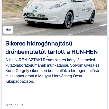
Hír
Sikeres hidrogénhajtású
drónbemutatót tartott a HUN-REN
SZTAKI az MH Ócsa Kiképzőbázison
A HUN-REN SZTAKI Rendszer- és Irányításelméleti
kutatólaboratóriumának munkatársai, Sólyom Gyula és
Kuna Gergely sikeresen bemutatták a hidrogénhajtású
multikopter drónt a Magyar Honvédség Ócsa
Kiképzőbázison.
2025. 11 04.