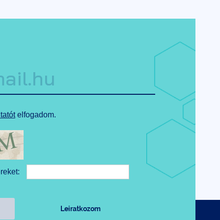
tatót
elfogadom.
ereket: