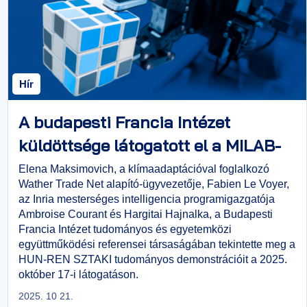
Hír
A budapesti Francia Intézet
küldöttsége látogatott el a MILAB-
ot koordináló HUN-REN SZTAKI-ba
Elena Maksimovich, a klímaadaptációval foglalkozó
Wather Trade Net alapító-ügyvezetője, Fabien Le Voyer,
az Inria mesterséges intelligencia programigazgatója
Ambroise Courant és Hargitai Hajnalka, a Budapesti
Francia Intézet tudományos és egyetemközi
együttműködési referensei társaságában tekintette meg a
HUN-REN SZTAKI tudományos demonstrációit a 2025.
október 17-i látogatáson.
2025. 10 21.