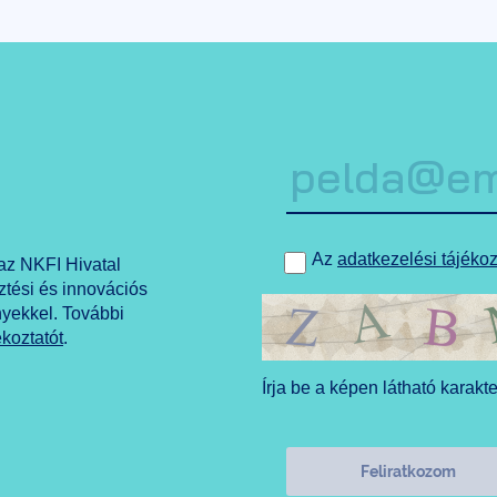
Az
adatkezelési tájékoz
 az NKFI Hivatal
ztési és innovációs
nyekkel. További
ékoztatót
.
Írja be a képen látható karakt